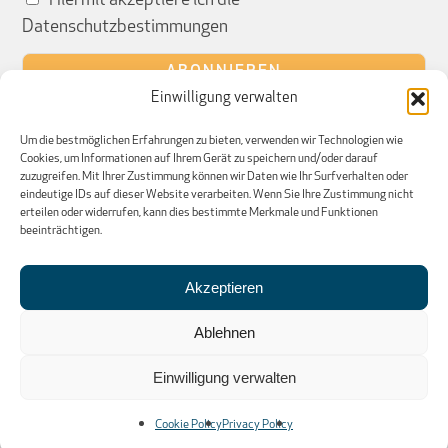
Hiermit akzeptiere ich die
Datenschutzbestimmungen
Einwilligung verwalten
ÖFFNUNGSZEITEN
Um die bestmöglichen Erfahrungen zu bieten, verwenden wir Technologien wie
Cookies, um Informationen auf Ihrem Gerät zu speichern und/oder darauf
Mo 09:00–13:00
zuzugreifen. Mit Ihrer Zustimmung können wir Daten wie Ihr Surfverhalten oder
eindeutige IDs auf dieser Website verarbeiten. Wenn Sie Ihre Zustimmung nicht
Di–Fr 08:45–13:00
erteilen oder widerrufen, kann dies bestimmte Merkmale und Funktionen
Sa–So geschlossen
beeinträchtigen.
Akzeptieren
facebook
linkedin
instagram
Ablehnen
Einwilligung verwalten
Cookie Policy
Privacy Policy