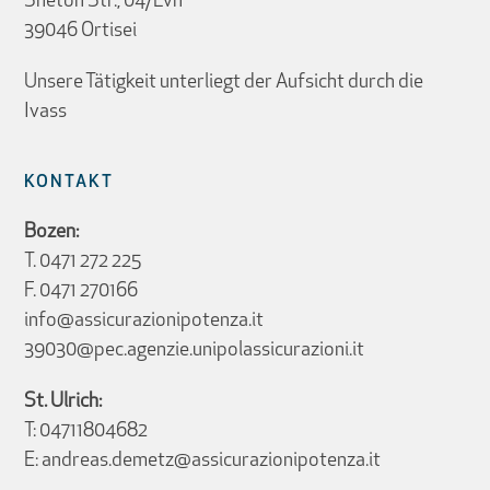
Sneton Str., 04/Lvh
39046 Ortisei
Unsere Tätigkeit unterliegt der Aufsicht durch die
Ivass
KONTAKT
Bozen:
T.
0471 272 225
F. 0471 270166
info@assicurazionipotenza.it
39030@pec.agenzie.unipolassicurazioni.it
St. Ulrich:
T:
04711804682
E:
andreas.demetz@assicurazionipotenza.it