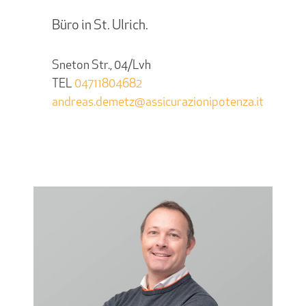
Büro in St. Ulrich.
Sneton Str., 04/Lvh
TEL
04711804682
andreas.demetz@assicurazionipotenza.it