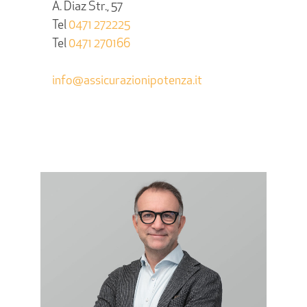
A. Diaz Str., 57
Tel
0471 272225
Tel
0471 270166
info@assicurazionipotenza.it