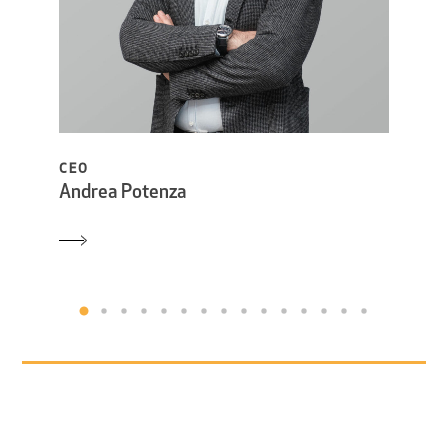
CEO
VERS
Andrea Potenza
Paol