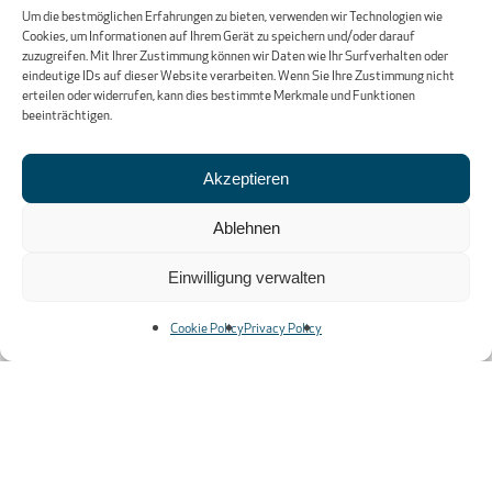
Um die bestmöglichen Erfahrungen zu bieten, verwenden wir Technologien wie
Unipolsai Assicurazioni Spa
Cookies, um Informationen auf Ihrem Gerät zu speichern und/oder darauf
Beschwerdeabteilung
zuzugreifen. Mit Ihrer Zustimmung können wir Daten wie Ihr Surfverhalten oder
eindeutige IDs auf dieser Website verarbeiten. Wenn Sie Ihre Zustimmung nicht
Via della Unione Europea 3/b
erteilen oder widerrufen, kann dies bestimmte Merkmale und Funktionen
20097 San Donato Milanese (MI)
beeinträchtigen.
Akzeptieren
NEWSLETTER
Ablehnen
E-Mail-Adresse
Einwilligung verwalten
Hiermit akzeptiere ich die
Cookie Policy
Privacy Policy
Datenschutzbestimmungen
ÖFFNUNGSZEITEN