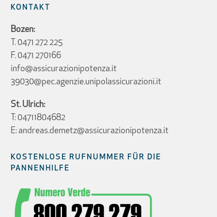
KONTAKT
Bozen:
T.
0471 272 225
F. 0471 270166
info@assicurazionipotenza.it
39030@pec.agenzie.unipolassicurazioni.it
St. Ulrich:
T:
04711804682
E:
andreas.demetz@assicurazionipotenza.it
KOSTENLOSE RUFNUMMER FÜR DIE
PANNENHILFE